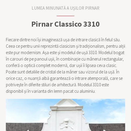
LUMEA MINUNATĂ A UȘILOR PIRNAR
Pirnar Classico 3310
Fiecare dintre noi își imaginează ușa de intrare clasică în felul său.
Ceea ce pentru unii reprezintă clasicism și tradiționalism, pentru alții
este pur modernism. Așa este și modelul de ușă 3310. Modelul bogat
în carouri de pe panoul ușii, în combinație cu mânerul rectangular,
conferă o optică complet modernă, dar ușii îi lipsea ceva clasic.
Poate sunt detaliile de cristal de la mâner sau vizorul de la ușă. În
orice caz, o nuanță albă garantează o intrare atemporală, care se
potrivește în diferite stiluri de arhitectură. Modelul 3310 este
disponibil și în varianta din lemn pacat cu aluminiu.