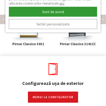
utilizarea cookie-urilor neesențiale
aici
.
Sunt de acord
Setări personalizate
Pirnar Classico 3031
Pirnar Classico 3141CC
Configurează ușa de exterior
MERGI LA CONFIGURATOR