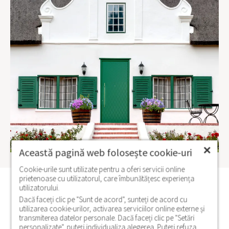
✕
Această pagină web folosește cookie-uri
Cookie-urile sunt utilizate pentru a oferi servicii online
prietenoase cu utilizatorul, care îmbunătățesc experiența
utilizatorului.
Modele similare
Dacă faceți clic pe "Sunt de acord", sunteți de acord cu
utilizarea cookie-urilor, activarea serviciilor online externe și
transmiterea datelor personale. Dacă faceți clic pe "Setări
personalizate", puteți individualiza alegerea. Puteți refuza