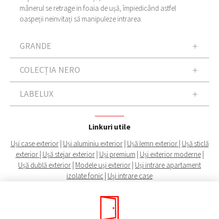
mânerul se retrage in foaia de ușă, împiedicând astfel
oaspeții neinvitați să manipuleze intrarea.
GRANDE
COLECȚIA NERO
LABELUX
Linkuri utile
Uși case exterior
|
Uși aluminiu exterior
|
Ușă lemn exterior
|
Ușă sticlă
exterior
|
Ușă stejar exterior
|
Uși premium
|
Uși exterior moderne
|
Ușă dublă exterior
|
Modele uși exterior
|
Uși intrare apartament
izolate fonic
|
Uși intrare case
GRANDE