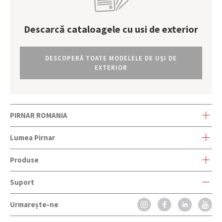
Descarcă cataloagele cu usi de exterior
DESCOPERĂ TOATE MODELELE DE UȘI DE
EXTERIOR
PIRNAR ROMANIA
Str. Grigore Ionescu nr. 38, Sect. 2
Lumea Pirnar
023677, Bucuresti, Romania
Produse
Lumea Pirnar
Suport
OneTouch
Istorie si traditie
Urmarește-ne
Serviciu clienti
CarbonCore
Inovatii si premii