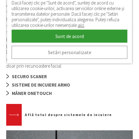
Dacă faceți clic pe "Sunt de acord", sunteți de acord cu
amprentă digitală
este unul dintre cele mai utilizate sisteme
utilizarea cookie-urilor, activarea serviciilor online externe și
suplimentare de deblocare a ușii de exterior. Dar ușa de exterior
transmiterea datelor personale. Dacă faceți clic pe "Setări
poate fi conectată si la alte sisteme de deblocare de la distanță, prin
personalizate", puteți individualiza alegerea. Puteți refuza
aplicații sau prin interfon. Sistemele de auto incuiere moderne oferă
utilizarea cookie-urilor neesențiale
aici
.
si descuiere automată fară să mai porți grija cheii, setări
Sunt de acord
personalizabile, securitate maximă si o durată de viată mai lungă
pentru sistemul in cauză. Pentru o protective suplimentară
Setări personalizate
împotriva efracției si pentru un confort psihic sporit, am dezvoltat,
de asemenea, o ușă cu adevărat inteligentă, care poate fi descuiată
doar prin recunoastere facial.
SECURO SCANER
SISTEME DE INCUIERE ARMO
MÂNER ONETOUCH
Află totul despre sistemele de incuiere