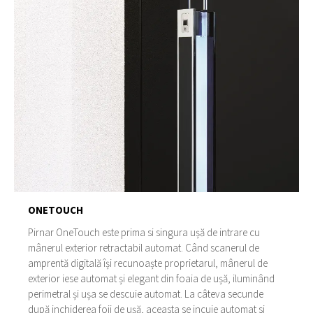
ONETOUCH
Pirnar OneTouch este prima si singura ușă de intrare cu
mânerul exterior retractabil automat. Când scanerul de
amprentă digitală își recunoaște proprietarul, mânerul de
exterior iese automat și elegant din foaia de ușă, iluminând
perimetral și ușa se descuie automat. La câteva secunde
după inchiderea foii de ușă, aceasta se incuie automat si