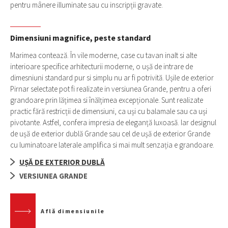
pentru mânere illuminate sau cu inscripții gravate.
Dimensiuni magnifice, peste standard
Marimea contează. În vile moderne, case cu tavan inalt si alte
interioare specifice arhitecturii moderne, o ușă de intrare de
dimesniuni standard pur si simplu nu ar fi potrivită. Ușile de exterior
Pirnar selectate pot fi realizate in versiunea Grande, pentru a oferi
grandoare prin lățimea si înălțimea excepționale. Sunt realizate
practic fără restricții de dimensiuni, ca uși cu balamale sau ca uși
pivotante. Astfel, confera impresia de eleganță luxoasă. Iar designul
de ușă de exterior dublă Grande sau cel de ușă de exterior Grande
cu luminatoare laterale amplifica si mai mult senzația e grandoare.
UȘĂ DE EXTERIOR DUBLĂ
VERSIUNEA GRANDE
Află dimensiunile