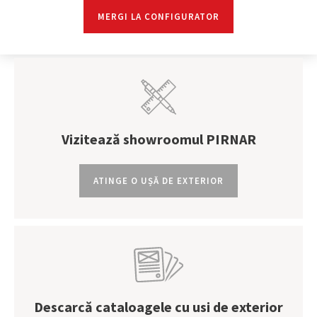
posibilități de tratare a suprafețelor. Cu întreținere minimă, își
MERGI LA CONFIGURATOR
păstrează forma și aspectul original timp de mulți ani, făcându-l
un material extrem de plin de satisfacții pentru ușile duble din
față.
Combinație cu alte materiale.
O ușa din aluminiu poate fi
combinata cu lemn, sticla si chiar piatra, in functie de modelul
usii si designul ales.
Vizitează showroomul PIRNAR
ATINGE O UȘĂ DE EXTERIOR
Descarcă cataloagele cu usi de exterior