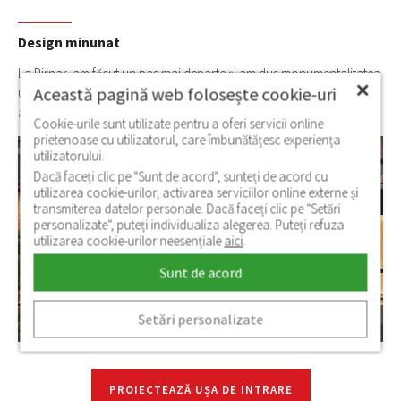
Design minunat
La Pirnar, am făcut un pas mai departe și am dus monumentalitatea
✕
Această pagină web folosește cookie-uri
ușii duble în viitor cu cele mai avansate inovații tehnologice și
accesorii precum placări cu sticlă sau luminatoare laterale.
Cookie-urile sunt utilizate pentru a oferi servicii online
prietenoase cu utilizatorul, care îmbunătățesc experiența
utilizatorului.
Dacă faceți clic pe "Sunt de acord", sunteți de acord cu
utilizarea cookie-urilor, activarea serviciilor online externe și
transmiterea datelor personale. Dacă faceți clic pe "Setări
personalizate", puteți individualiza alegerea. Puteți refuza
utilizarea cookie-urilor neesențiale
aici
.
Sunt de acord
Setări personalizate
PROIECTEAZĂ UȘA DE INTRARE