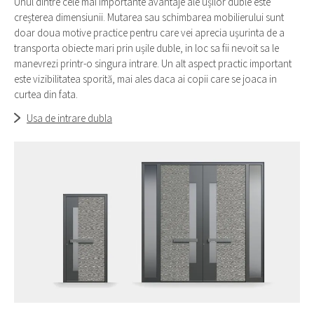
Unul dintre cele mai importante avantaje ale ușilor duble este
Datorită rezistenței la rugină și a întreținerii minime, oțelul
creșterea dimensiunii. Mutarea sau schimbarea mobilierului sunt
inoxidabil sau inoxul, cum mai este denumit, este materialul
doar doua motive practice pentru care vei aprecia ușurinta de a
perfect pentru realizarea mânerelor ușilor de exterior clasice
transporta obiecte mari prin ușile duble, in loc sa fii nevoit sa le
sau moderne. Petrecem mult timp făcând mânere la Pirnar,
manevrezi printr-o singura intrare. Un alt aspect practic important
deoarece acestea necesită un tratament magistral al
este vizibilitatea sporită, mai ales daca ai copii care se joaca in
suprafeței și șlefuire precisă a suprafețelor pentru a obține
curtea din fata.
un aspect unic și elegant.
Usa de intrare dubla