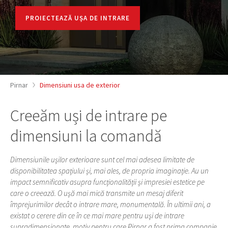
PROIECTEAZĂ UȘA DE INTRARE
Pirnar
Dimensiuni usa de exterior
Creeăm uși de intrare pe
dimensiuni la comandă
Dimensiunile ușilor exterioare sunt cel mai adesea limitate de
disponibilitatea spațiului și, mai ales, de propria imaginație. Au un
impact semnificativ asupra funcționalității și impresiei estetice pe
care o creează. O ușă mai mică transmite un mesaj diferit
împrejurimilor decât o intrare mare, monumentală. În ultimii ani, a
existat o cerere din ce în ce mai mare pentru uși de intrare
supradimensionate, motiv pentru care Pirnar a fost prima companie