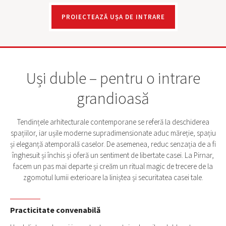
PROIECTEAZĂ UȘA DE INTRARE
Uși duble – pentru o intrare
grandioasă
Tendințele arhitecturale contemporane se referă la deschiderea
spațiilor, iar ușile moderne supradimensionate aduc măreție, spațiu
DIMENSIUNI STANDARD
și eleganță atemporală caselor. De asemenea, reduc senzația de a fi
Cele mai comune dimensiuni pentru o ușă într-un singur
înghesuit și închis și oferă un sentiment de libertate casei. La Pirnar,
COMBINAREA CU LUMINATOARE LATERALE
canat sunt intre 950 si 1135 mm pe lățime și între 2000 si 2200
facem un pas mai departe și creăm un ritual magic de trecere de la
mm pe înălțime.
zgomotul lumii exterioare la liniștea și securitatea casei tale.
Luminatoarele laterale adaugă valoare decorativă casei
LEMN SAU ALUMINIU
dumneavoastră, deoarece ușa strălucește ușor în lumina
slabă de seară. De asemenea, vă face casa mai sigură.
O ușă de exterior de dimensiuni standard poate fi realizată
Practicitate convenabilă
OŢEL INOXIDABIL SAU INOXUL
din aluminiu sau lemn; ambele materiale vor completa
perfect aspectul general al intrării tale.