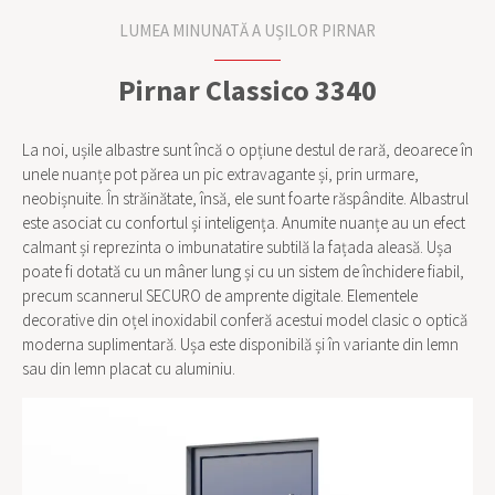
LUMEA MINUNATĂ A UȘILOR PIRNAR
Pirnar Classico 3340
La noi, ușile albastre sunt încă o opțiune destul de rară, deoarece în
unele nuanțe pot părea un pic extravagante și, prin urmare,
neobișnuite. În străinătate, însă, ele sunt foarte răspândite. Albastrul
este asociat cu confortul și inteligența. Anumite nuanțe au un efect
calmant și reprezinta o imbunatatire subtilă la fațada aleasă. Ușa
poate fi dotată cu un mâner lung și cu un sistem de închidere fiabil,
precum scannerul SECURO de amprente digitale. Elementele
decorative din oțel inoxidabil conferă acestui model clasic o optică
moderna suplimentară. Ușa este disponibilă și în variante din lemn
sau din lemn placat cu aluminiu.