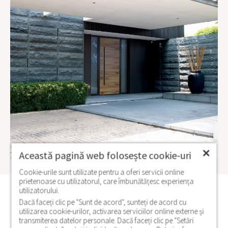
✕
Această pagină web folosește cookie-uri
Cookie-urile sunt utilizate pentru a oferi servicii online
prietenoase cu utilizatorul, care îmbunătățesc experiența
utilizatorului.
Modele similare
Dacă faceți clic pe "Sunt de acord", sunteți de acord cu
utilizarea cookie-urilor, activarea serviciilor online externe și
transmiterea datelor personale. Dacă faceți clic pe "Setări