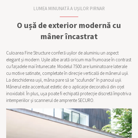
LUMEA MINUNATĂ A UȘILOR PIRNAR
O ușă de exterior modernă cu
mâner încastrat
Culoarea Fine Structure conferă ușilor de aluminiu un aspect
elegant și modern. Ușile albe arată oricum mai frumoase în contrast
cu fațadele mai întunecate. Modelul 7500 are luminatoare laterale
cu motive satinate, completate în direcție verticală de mânerul ușii.
La deschiderea ușii, mâna pare să se "scufunde" în panoul ușii.
Mânerul este accentuat estetic de o aplicație decorativă din oțel
inoxidabil. În plus, ușa poate fi echipată protecție discretă împotriva
intemperiilor și scannerul de amprente SECURO.