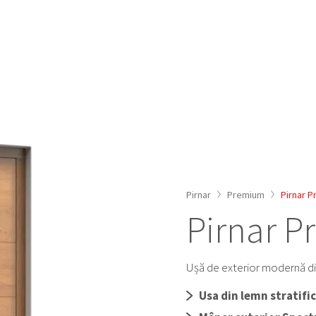
RIOR
INOVATII SI PREMII
OPTIMUM
DERNE
ISTORIA COMPANIEI
PREMIUM
SICE
ONETOUCH
CLASSICO
ERIOR
COLECTIA NERO
ULTIMUM PURE
DIN LEMN
CATALOAGE
IN STICLA
TRARE
Pirnar
Premium
Pirnar 
Pirnar 
DUBLA
U IZOLATIE
Ușă de exterior modernă di
Usa din lemn stratific