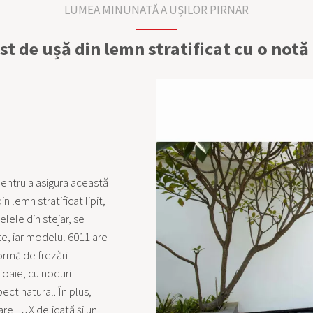
LUMEA MINUNATĂ A UȘILOR PIRNAR
t de ușă din lemn stratificat cu o not
 pentru a asigura această
n lemn stratificat lipit,
lele din stejar, se
ate, iar modelul 6011 are
formă de frezări
ioaie, cu noduri
pect natural. În plus,
are LUX delicată și un