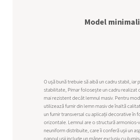
Model minimalis
O ușă bună trebuie să aibă un cadru stabil, iar
stabilitate, Pirnar folosește un cadru realizat di
mai rezistent decât lemnul masiv. Pentru mode
utilizează furnir din lemn masiv de înaltă calit
un furnir transversal cu aplicații decorative în 
orizontale. Lemnul are o structură armonios-v
neuniform distribuite, care îi conferă ușii un as
panoul ușii include un mâner exclusiv cu ilumin