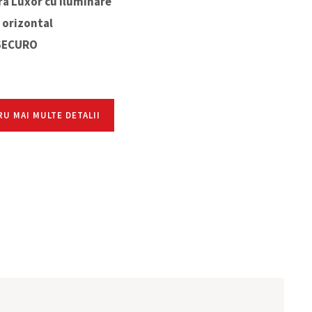
ra Luxor cu iluminare
t orizontal
 SECURO
U MAI MULTE DETALII