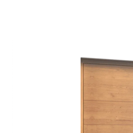
USI STEJAR EXTE
USI EXTERIOR MO
USI EXTERIOR CLA
USI ALUMINIU EXT
USI DE EXTERIOR 
USI DE INTRARE D
CULORI USI DE IN
ACCESORII
USA DE INTRARE 
USI DE INTRARE C