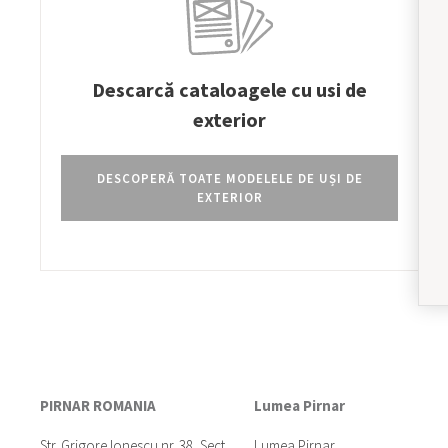
Descarcă cataloagele cu usi de
exterior
DESCOPERĂ TOATE MODELELE DE UȘI DE
EXTERIOR
PIRNAR ROMANIA
Lumea Pirnar
Str. Grigore Ionescu nr. 38, Sect.
Lumea Pirnar