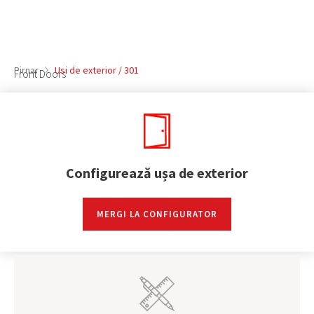
Pirnar
Usi de exterior / 301
Front Doors
Configurează ușa de exterior
MERGI LA CONFIGURATOR