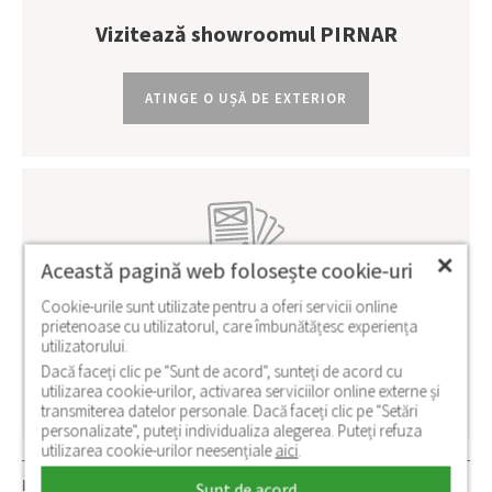
Vizitează showroomul PIRNAR
ATINGE O UȘĂ DE EXTERIOR
✕
Această pagină web folosește cookie-uri
Descarcă cataloagele cu usi de exterior
Cookie-urile sunt utilizate pentru a oferi servicii online
prietenoase cu utilizatorul, care îmbunătățesc experiența
utilizatorului.
DESCOPERĂ TOATE MODELELE DE UȘI DE
Dacă faceți clic pe "Sunt de acord", sunteți de acord cu
EXTERIOR
utilizarea cookie-urilor, activarea serviciilor online externe și
transmiterea datelor personale. Dacă faceți clic pe "Setări
personalizate", puteți individualiza alegerea. Puteți refuza
utilizarea cookie-urilor neesențiale
aici
.
PIRNAR ROMANIA
Sunt de acord